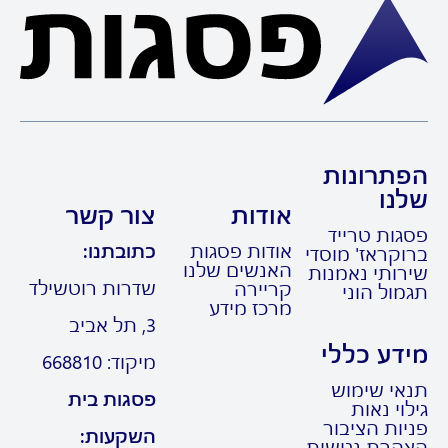
תרונות
נו
אודות
צור קשר
ות טרייד
אודות פסגות
כתובתנו:
קראז' מוסדי
האנשים שלנו
ותי נאמנות
שדרות רוטשילד
קריירה
ול הוני
מרכז מידע
3, תל אביב
דע כללי
מיקוד: 668810
י שימוש
פסגות בית
וי נאות
ות הציבור
השקעות:
רת נגישות